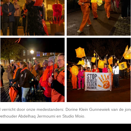
verricht door onze medestanders: Dorine Klein Gunnewiek van de jong
 wethouder
Abdelhaq Jermoumi en Studio Moio.